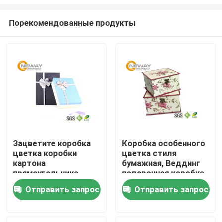
Порекомендованные продукты
Зацветите коробка
Коробка особенного
цветка коробки
цветка стиля
Дом
картона
бумажная, Веддинг
прямоугольника
подарочная коробка
подарочной коробки
для Бридал или
Продукты
Отправить запрос
Отправить запрос
бумажная с
детский душ
слоением
лоснистых/Матт
О нас