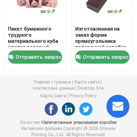
Коробки вина упаковывая
Пакет бумажного
Изготовленная на
трудного
заказ форма
изготовленные на заказ упаковывая коробки
материального куба
прямоугольника
цветка розовый
подарочной коробки
кладет бумажный
цветка сохранила
Коробки упаковки подарка
Отправить запрос
Отправить запрос
куб в коробку
коробку цветка
упаковывая
бумажную
Коробка цветка бумажная
Главная страница
Карта сайта
контактные данные
Desktop Site
изготовленные на заказ напечатанные подарочные
Карта сайта
Privacy Policy
изготовленные на заказ подарочные коробки
Качество
Напечатанные упаковывая коробки
Китайская фабрика.Copyright © 2026 Oneway
Подарочная коробка цветка
Printing Co., Ltd.. All Rights Reserved.