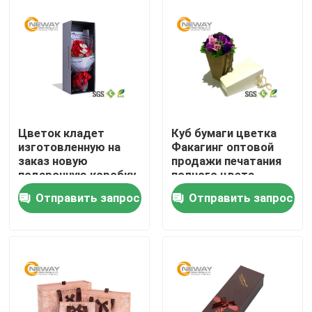
Путешествие фабрики
Проверка качества
Свяжитесь мы
Цветок кладет
Куб бумаги цветка
изготовленную на
Факагинг оптовой
заказ новую
продажи печатания
Спросите цитату
подарочную коробку
полного цвета
в коробку крышки
подарочной коробки
Отправить запрос
Отправить запрос
дизайна и цветка
цветка
Напечатанные упаковывая коробки
основания
квадратную
Коробки электроники упаковывая
Косметические упаковывая коробки