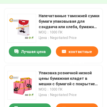
Напечатанные таможней сумки
бумаги упаковывая для
сэндвича или хлеба, бумажных
мешков Крафт
MOQ：1000 ПК
Цена：Negotiated Price
Лучшая цена
контактные
данные
Упаковка розничной низкой
цены бумажная кладет в
мешки с бумагой с покрытием
210гсм К2С
MOQ：1000 ПК
Цена：Negotiated Price