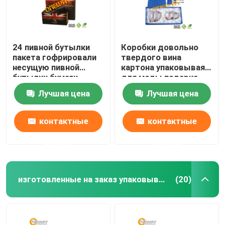
24 пивной бутылки
Коробки довольно
пакета гофрировали
твердого вина
несущую пивной
картона упаковывая
бутылки бумаги
для моды подарка
доставки вина
Лучшая цена
Лучшая цена
коробки 330мл
коробки
контактные
контактные
данные
данные
изготовленные на заказ упаковывая коробки
(20)