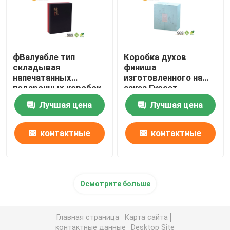
фВалуабле тип
Коробка духов
складывая
финиша
напечатанных
изготовленного на
подарочных коробок
заказ Гуссет
с цветом бумаги с
стороны печатания
Лучшая цена
Лучшая цена
покрытием
штейновая, коробки
таможни упаковывая
контактные
контактные
данные
данные
Осмотрите больше
Главная страница
Карта сайта
контактные данные
Desktop Site