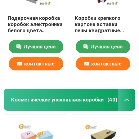
Подарочная коробка
Коробки крепкого
коробок электроники
картона вставки
белого цвета
пены квадратные
элегантная
упаковывая для
напечатанная
пользы индустрии,
Лучшая цена
Лучшая цена
упаковывая бумажная
изготовленной на
для смартфона
заказ картины
контактные
контактные
данные
данные
Косметические упаковывая коробки
(40)