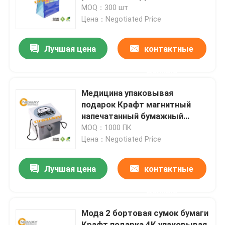
MOQ：300 шт
Цена：Negotiated Price
Путешествие фабрики
Лучшая цена
контактные
Проверка качества
данные
Свяжитесь мы
Медицина упаковывая
подарок Крафт магнитный
напечатанный бумажный
Спросите цитату
кладет печатание в мешки
MOQ：1000 ПК
шелковой ширмы
Цена：Negotiated Price
Напечатанные упаковывая коробки
Лучшая цена
контактные
Коробки электроники упаковывая
данные
Мода 2 бортовая сумок бумаги
Косметические упаковывая коробки
Крафт подарка 4К упаковывая