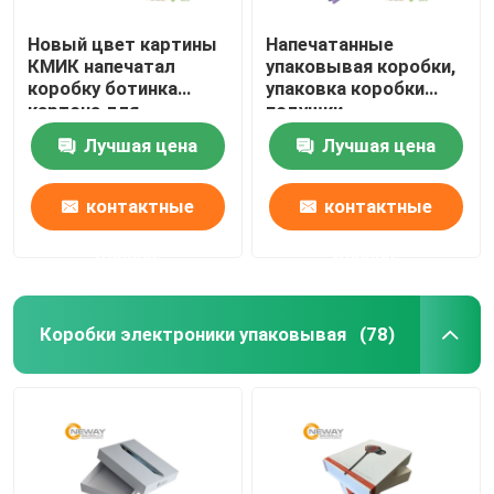
Новый цвет картины
Напечатанные
КМИК напечатал
упаковывая коробки,
коробку ботинка
упаковка коробки
картона для
подушки
розницы/коробок
изготовленной на
Лучшая цена
Лучшая цена
одежды упаковывая
заказ печати
пластиковая с
прозрачным окном
контактные
контактные
данные
данные
Коробки электроники упаковывая
(78)