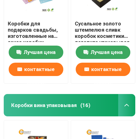
Коробки для
Сусальное золото
подарков свадьбы,
штемпелюя сливк
изготовленные на
коробок косметики
заказ коробки
логотипа упаковывая
подарка
изготовленную на
Лучшая цена
Лучшая цена
косметические
заказ в стиле
упаковывая продукта
коробки вытачки
контактные
контактные
данные
данные
Коробки вина упаковывая
(16)