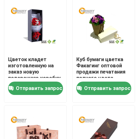
Путешествие фабрики
Проверка качества
Свяжитесь мы
Цветок кладет
Куб бумаги цветка
изготовленную на
Факагинг оптовой
заказ новую
продажи печатания
Спросите цитату
подарочную коробку
полного цвета
в коробку крышки
подарочной коробки
Отправить запрос
Отправить запрос
дизайна и цветка
цветка
Напечатанные упаковывая коробки
основания
квадратную
Коробки электроники упаковывая
Косметические упаковывая коробки