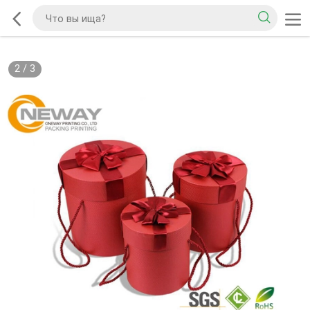
2
/
3