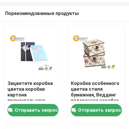
Порекомендованные продукты
Зацветите коробка
Коробка особенного
цветка коробки
цветка стиля
Дом
картона
бумажная, Веддинг
прямоугольника
подарочная коробка
подарочной коробки
для Бридал или
Продукты
Отправить запрос
Отправить запрос
бумажная с
детский душ
слоением
лоснистых/Матт
О нас