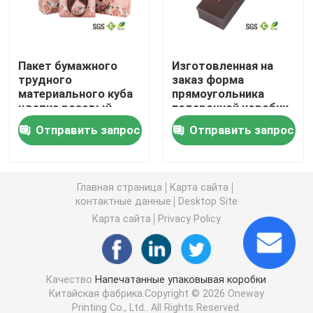
Коробки вина упаковывая
Пакет бумажного
Изготовленная на
трудного
заказ форма
изготовленные на заказ упаковывая коробки
материального куба
прямоугольника
цветка розовый
подарочной коробки
кладет бумажный
цветка сохранила
Коробки упаковки подарка
Отправить запрос
Отправить запрос
куб в коробку
коробку цветка
упаковывая
бумажную
Коробка цветка бумажная
Главная страница
Карта сайта
контактные данные
Desktop Site
изготовленные на заказ напечатанные подарочные
Карта сайта
Privacy Policy
изготовленные на заказ подарочные коробки
Качество
Напечатанные упаковывая коробки
Китайская фабрика.Copyright © 2026 Oneway
Подарочная коробка цветка
Printing Co., Ltd.. All Rights Reserved.