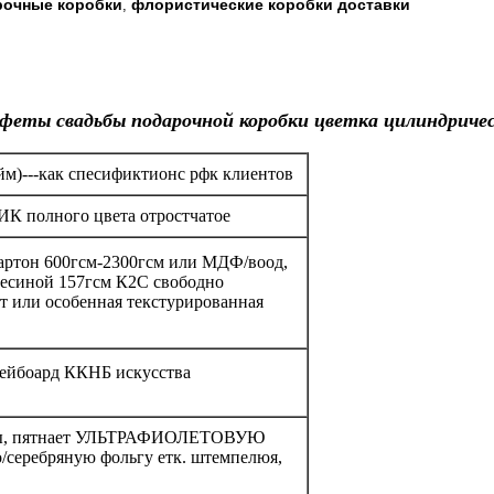
рочные коробки
флористические коробки доставки
,
нфеты свадьбы подарочной коробки цветка цилиндричес
йм)---как спесификтионс рфк клиентов
К полного цвета отростчатое
картон 600гсм-2300гсм или МДФ/воод,
весиной 157гсм К2С свободно
фт или особенная текстурированная
грейбоард ККНБ искусства
туры, пятнает УЛЬТРАФИОЛЕТОВУЮ
о/серебряную фольгу етк. штемпелюя,