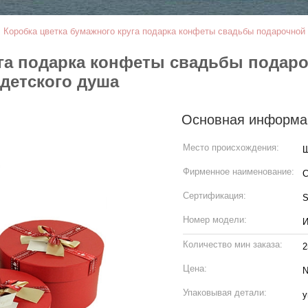
>
Коробка цветка бумажного круга подарка конфеты свадьбы подарочной 
уга подарка конфеты свадьбы подаро
детского душа
Основная информа
Место происхождения:
Ш
Фирменное наименование:
C
Сертификация:
S
Номер модели:
И
Количество мин заказа:
2
Цена:
N
Упаковывая детали:
у