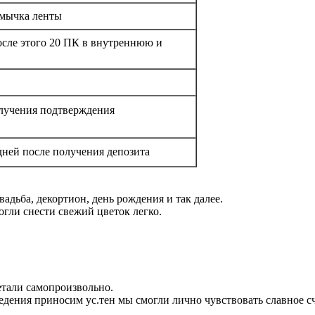
смычка ленты
после этого 20 ПК в внутреннюю и
олучения подтверждения
дней после получения депозита
вадьба, декортион, день рождения и так далее.
гли снести свежий цветок легко.
етали самопроизвольно.
ения приносим ус.тен мы смогли лично чувствовать славное сча