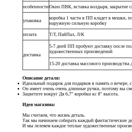
особенности
Окно ПВК, вставка волдыря, закрытие 
коробка 1 части в ПП кладет в мешки, 
упаковка
наружную сильную коробку
оплата
Т/Т, ПайПал, Л/К
5-7 дней ПП пробуют доставку после п
художественных произведений
доставка
15-20 доставка массового производства 
Описание деталя:
Идеальный подарок для подарков в память о вечере, с
Он имеет очень очень длинные ручки, поэтому вы смо
Зацветите вокруг Дя 6,7" коробки кс 8" высота.
Идея магазина:
Мы считаем, что жизнь деталь.
Так мы начинаем собирать каждый фантастические д
И мы лелеяем каждое теплые художественные произвед