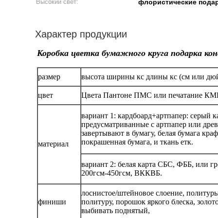
Высокий свет:
флористические пода
Характер продукции
Коробка цветка бумажного круга подарка ко
размер
высота ширины кс длины кс (см или дю
цвет
Цвета Пантоне ПМС или печатание КМИ
вариант 1: кардбоард+артпапер: серый 
предусматриванные с артпапер или дре
завертывают в бумагу, белая бумага кра
покрашенная бумага, и ткань етк.
материал
вариант 2: белая карта СБС, ФББ, или 
200гсм-450гсм, ВККВБ.
лоснистое/штейновое слоение, поли
финиши
политуру, порошок яркого блеска, золот
выбивать поднятый,