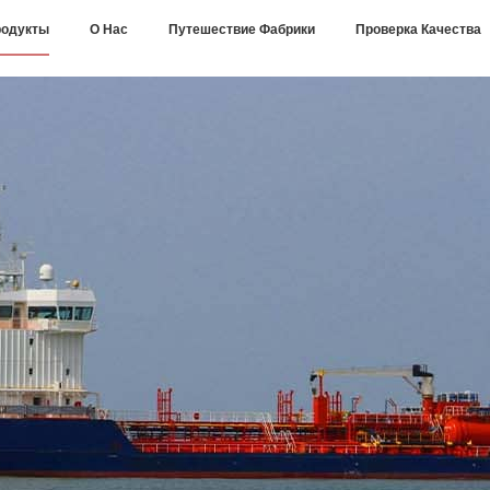
одукты
О Нас
Путешествие Фабрики
Проверка Качества