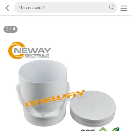
2
/
4