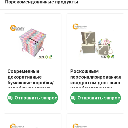
Порекомендованные продукты
Современные
Роскошным
декоративные
персонализированная
бумажные коробки/
квадратом доставка
коробки доставки
коробок перехода
Дом
цветка с бумагой
цветка розовая для
Отправить запрос
Отправить запрос
искусства для
торжества
партии
Продукты
О нас