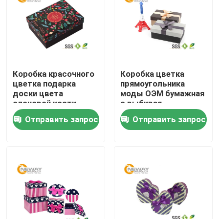
Путешествие фабрики
Проверка качества
Коробка красочного
Коробка цветка
цветка подарка
прямоугольника
Свяжитесь мы
доски цвета
моды ОЭМ бумажная
слоновой кости
с выбивая
210гсм 250грам
печатанием
Отправить запрос
Отправить запрос
Спросите цитату
бумажная с ясными
крышками
Напечатанные упаковывая коробки
Коробки электроники упаковывая
Косметические упаковывая коробки