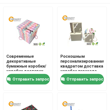
Современные
Роскошным
декоративные
персонализированная
бумажные коробки/
квадратом доставка
коробки доставки
коробок перехода
цветка с бумагой
цветка розовая для
Дом
Отправить запрос
Отправить запрос
искусства для
торжества
партии
Продукты
О нас