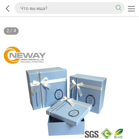
2
/
4