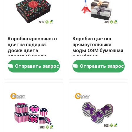
Путешествие фабрики
Проверка качества
Коробка красочного
Коробка цветка
цветка подарка
прямоугольника
доски цвета
моды ОЭМ бумажная
Свяжитесь мы
слоновой кости
с выбивая
210гсм 250грам
печатанием
Отправить запрос
Отправить запрос
бумажная с ясными
Спросите цитату
крышками
Напечатанные упаковывая коробки
Коробки электроники упаковывая
Косметические упаковывая коробки